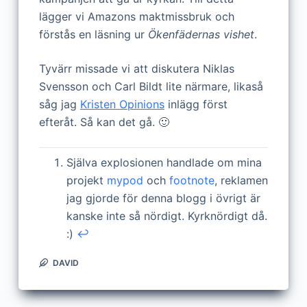
lägger vi Amazons maktmissbruk och
förstås en läsning ur
Ökenfädernas vishet
.
Tyvärr missade vi att diskutera Niklas
Svensson och Carl Bildt lite närmare, likaså
såg jag
Kristen Opinions
inlägg först
efteråt. Så kan det gå. 🙂
Själva explosionen handlade om mina
projekt
mypod
och
footnote
, reklamen
jag gjorde för denna blogg i övrigt är
kanske inte så nördigt. Kyrknördigt då.
:)
↩
DAVID