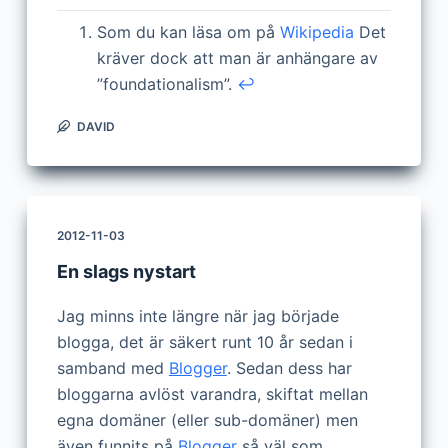
Som du kan läsa om på
Wikipedia
Det
kräver dock att man är anhängare av
”foundationalism”.
↩
DAVID
2012-11-03
En slags nystart
Jag minns inte längre när jag började
blogga, det är säkert runt 10 år sedan i
samband med
Blogger
. Sedan dess har
bloggarna avlöst varandra, skiftat mellan
egna domäner (eller sub-domäner) men
även funnits på
Blogger
så väl som