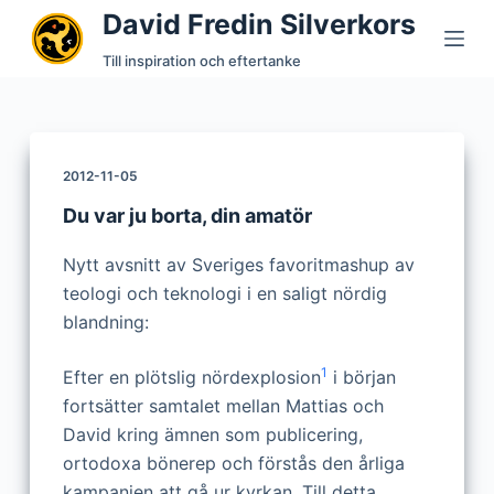
David Fredin Silverkors
S
k
Till inspiration och eftertanke
i
p
t
o
2012-11-05
c
Du var ju borta, din amatör
o
n
Nytt avsnitt av Sveriges favoritmashup av
t
teologi och teknologi i en saligt nördig
e
blandning:
n
t
1
Efter en plötslig nördexplosion
i början
fortsätter samtalet mellan Mattias och
David kring ämnen som publicering,
ortodoxa bönerep och förstås den årliga
kampanjen att gå ur kyrkan. Till detta