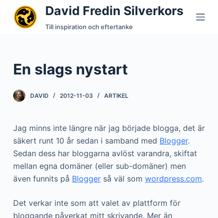
David Fredin Silverkors
S
k
Till inspiration och eftertanke
i
p
t
En slags nystart
o
c
DAVID
2012-11-03
ARTIKEL
o
n
t
Jag minns inte längre när jag började blogga, det är
e
säkert runt 10 år sedan i samband med
Blogger
.
n
Sedan dess har bloggarna avlöst varandra, skiftat
t
mellan egna domäner (eller sub-domäner) men
även funnits på
Blogger
så väl som
wordpress.com
.
Det verkar inte som att valet av plattform för
bloggande påverkat mitt skrivande. Mer än