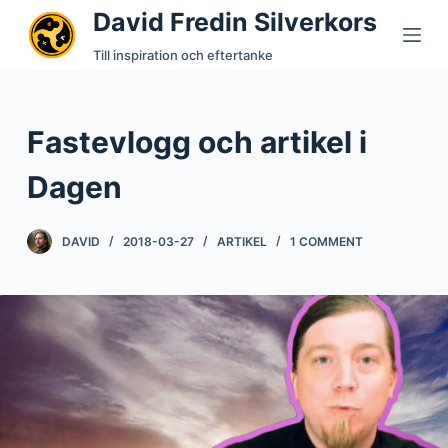
David Fredin Silverkors
S
k
Till inspiration och eftertanke
i
p
t
Fastevlogg och artikel i
o
c
Dagen
o
n
DAVID
2018-03-27
ARTIKEL
1 COMMENT
t
e
n
t