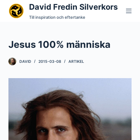
David Fredin Silverkors
S
k
Till inspiration och eftertanke
i
p
t
Jesus 100% människa
o
c
DAVID
2015-03-08
ARTIKEL
o
n
t
e
n
t