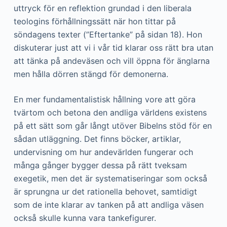
uttryck för en reflektion grundad i den liberala
teologins förhållningssätt när hon tittar på
söndagens texter (”Eftertanke” på sidan 18). Hon
diskuterar just att vi i vår tid klarar oss rätt bra utan
att tänka på andeväsen och vill öppna för änglarna
men hålla dörren stängd för demonerna.
En mer fundamentalistisk hållning vore att göra
tvärtom och betona den andliga världens existens
på ett sätt som går långt utöver Bibelns stöd för en
sådan utläggning. Det finns böcker, artiklar,
undervisning om hur andevärlden fungerar och
många gånger bygger dessa på rätt tveksam
exegetik, men det är systematiseringar som också
är sprungna ur det rationella behovet, samtidigt
som de inte klarar av tanken på att andliga väsen
också skulle kunna vara tankefigurer.