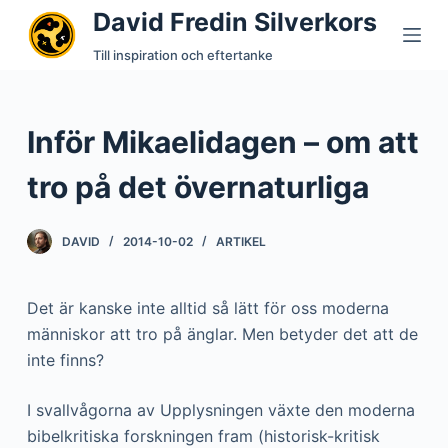
David Fredin Silverkors
S
k
Till inspiration och eftertanke
i
p
t
Inför Mikaelidagen – om att
o
c
tro på det övernaturliga
o
n
DAVID
2014-10-02
ARTIKEL
t
e
Det är kanske inte alltid så lätt för oss moderna
n
människor att tro på änglar. Men betyder det att de
t
inte finns?
I svallvågorna av Upplysningen växte den moderna
bibelkritiska forskningen fram (historisk-kritisk