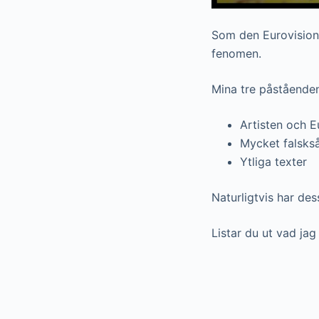
Som den Eurovision-
fenomen.
Mina tre påstående
Artisten och E
Mycket falsks
Ytliga texter
Naturligtvis har de
Listar du ut vad ja