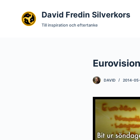
S
David Fredin Silverkors
k
i
Till inspiration och eftertanke
p
t
o
c
Eurovision
o
n
t
DAVID
2014-05
e
n
t