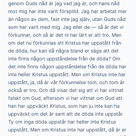
genom Guds nåd är jag vad jag är, och hans nåd
mot mig har inte varit förspilld. Jag har arbetat mer
än någon av dem, fast inte jag själv, utan Guds nåd
som har varit med mig. Jag eller de — så är det vi
förkunnar, och så är det ni har lärt er att tro. Men
om det nu förkunnas att Kristus har uppstått från
de döda, hur kan då några bland er säga att det
inte finns någon uppståndelse från de döda? Om
det inte finns någon uppståndelse från de döda har
inte heller Kristus uppstått. Men om Kristus inte har
uppstått, ja, då är vår förkunnelse tom, och tom är
också er tro. Och då visar det sig att vi har vittnat
falskt om Gud, eftersom vi har vittnat om Gud att
han har uppväckt Kristus, som han ju inte kan ha
uppväckt om det är sant att de döda inte uppstår.
Ty om inga döda uppstår har heller inte Kristus
uppstått. Men om Kristus inte har uppstått, då är er