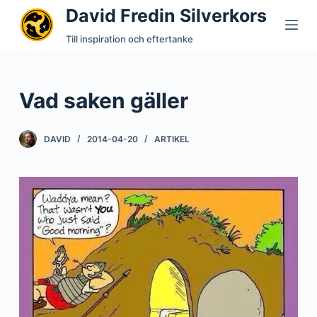
David Fredin Silverkors
S
k
Till inspiration och eftertanke
i
p
t
Vad saken gäller
o
c
DAVID
2014-04-20
ARTIKEL
o
n
t
e
n
t