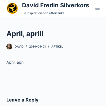
David Fredin Silverkors
S
k
Till inspiration och eftertanke
i
p
t
April, april!
o
c
DAVID
2014-04-01
ARTIKEL
o
n
t
April, april!
e
n
t
Leave a Reply